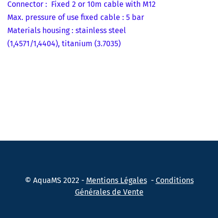
Connector : Fixed 2 or 10m cable with M12
Max. pressure of use fixed cable : 5 bar
Materials housing : stainless steel
(1,4571/1,4404), titanium (3.7035)
©
AquaMS 2022 -
Mentions Légales
-
Conditions
Générales de Vente