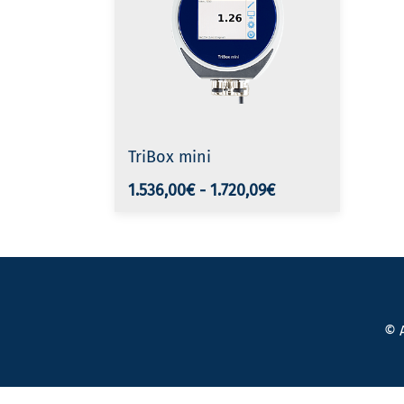
TriBox mini
1.536,00€
-
1.720,09€
©